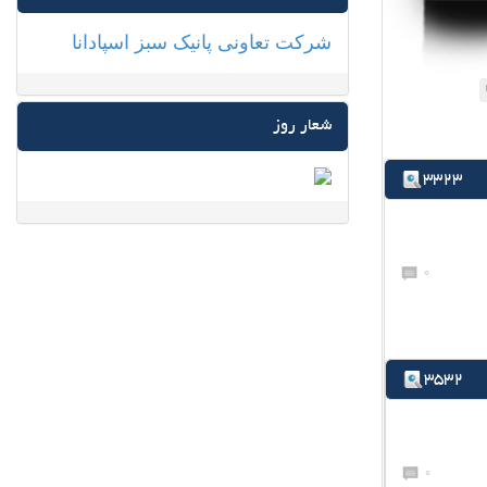
شرکت تعاونی پانیک سبز اسپادانا
شعار روز
3323
0
3532
0