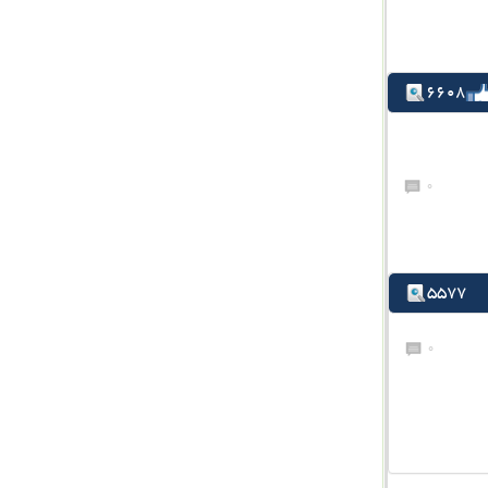
6608
0
5577
0